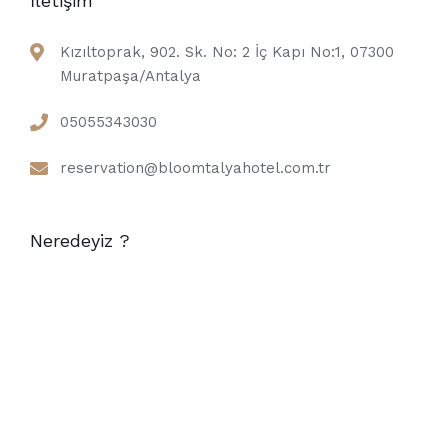
İletişim
Kızıltoprak, 902. Sk. No: 2 İç Kapı No:1, 07300
Muratpaşa/Antalya
05055343030
reservation@bloomtalyahotel.com.tr
Neredeyiz ?