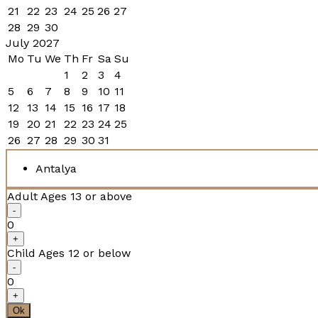
21
22
23
24
25
26
27
28
29
30
July 2027
Mo
Tu
We
Th
Fr
Sa
Su
1
2
3
4
5
6
7
8
9
10
11
12
13
14
15
16
17
18
19
20
21
22
23
24
25
26
27
28
29
30
31
Antalya
Adult
Ages 13 or above
-
0
+
Child
Ages 12 or below
-
0
+
Ok