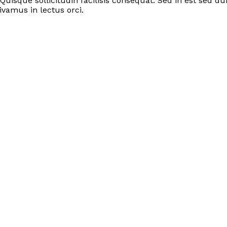
 Quisque sollicitudin facilisis consequat. Sed in est sed
vamus in lectus orci.