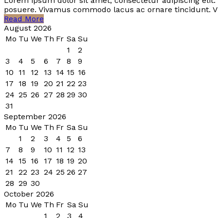
Lorem ipsum dolor sit amet, consectetur adipiscing elit.
posuere. Vivamus commodo lacus ac ornare tincidunt. Vi
Read More
August 2026
Mo
Tu
We
Th
Fr
Sa
Su
1
2
3
4
5
6
7
8
9
10
11
12
13
14
15
16
17
18
19
20
21
22
23
24
25
26
27
28
29
30
31
September 2026
Mo
Tu
We
Th
Fr
Sa
Su
1
2
3
4
5
6
7
8
9
10
11
12
13
14
15
16
17
18
19
20
21
22
23
24
25
26
27
28
29
30
October 2026
Mo
Tu
We
Th
Fr
Sa
Su
1
2
3
4